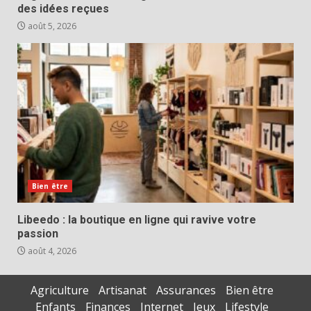
des idées reçues
août 5, 2026
Bien être
Libeedo : la boutique en ligne qui ravive votre
passion
août 4, 2026
Agriculture
Artisanat
Assurances
Bien être
Enfants
Finances
Internet
Jeux
Lifestyle