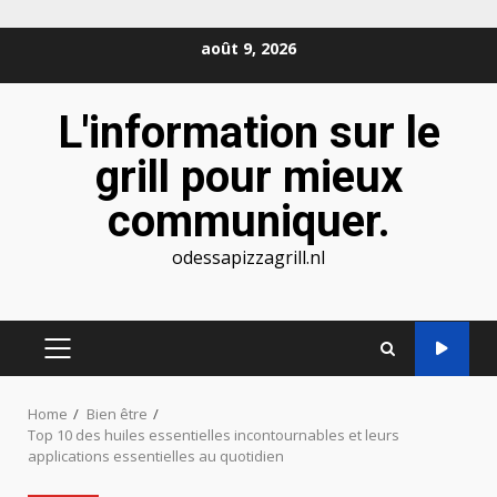
Skip
août 9, 2026
to
content
L'information sur le
grill pour mieux
communiquer.
odessapizzagrill.nl
PRIMARY
MENU
Home
Bien être
Top 10 des huiles essentielles incontournables et leurs
applications essentielles au quotidien