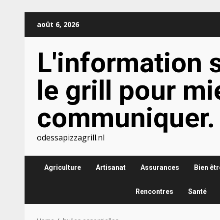
Skip
août 6, 2026
to
content
L'information 
le grill pour m
communiquer.
odessapizzagrill.nl
Agriculture
Artisanat
Assurances
Bien êtr
Rencontres
Santé