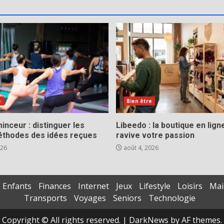
e
Bien être
inceur : distinguer les
Libeedo : la boutique en lign
éthodes des idées reçues
ravive votre passion
026
août 4, 2026
Enfants
Finances
Internet
Jeux
Lifestyle
Loisirs
Mai
Transports
Voyages
Seniors
Technologie
Copyright © All rights reserved.
|
DarkNews
by AF themes.