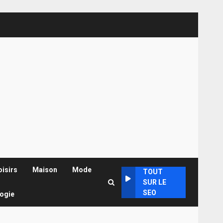
oisirs
Maison
Mode
TOUT
SUR LE
SEO
ogie