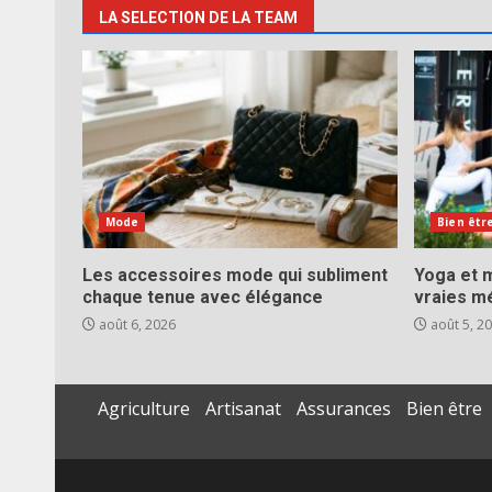
LA SELECTION DE LA TEAM
Mode
Bien êtr
Les accessoires mode qui subliment
Yoga et m
chaque tenue avec élégance
vraies m
août 6, 2026
août 5, 2
Agriculture
Artisanat
Assurances
Bien être