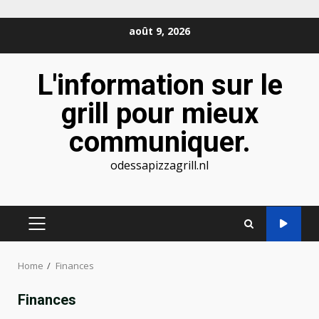
Skip
août 9, 2026
to
content
L'information sur le
grill pour mieux
communiquer.
odessapizzagrill.nl
PRIMARY
MENU
Home
Finances
Finances