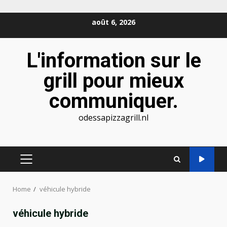
Skip
août 6, 2026
to
content
L'information sur le
grill pour mieux
communiquer.
odessapizzagrill.nl
PRIMARY
MENU
Home
véhicule hybride
véhicule hybride