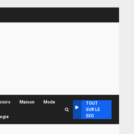
oisirs
Maison
Mode
TOUT
SUR LE
SEO
ogie