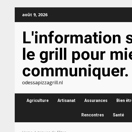
Skip
août 9, 2026
to
content
L'information 
le grill pour m
communiquer.
odessapizzagrill.nl
Agriculture
Artisanat
Assurances
Bien êtr
Rencontres
Santé