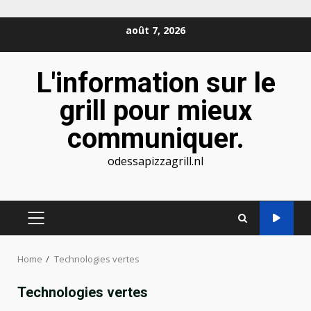
Skip
août 7, 2026
to
content
L'information sur le
grill pour mieux
communiquer.
odessapizzagrill.nl
PRIMARY
MENU
Home
Technologies vertes
Technologies vertes