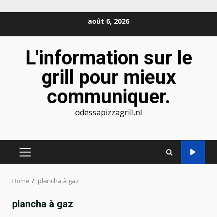
Skip
août 6, 2026
to
content
L'information sur le
grill pour mieux
communiquer.
odessapizzagrill.nl
PRIMARY
MENU
Home
plancha à gaz
plancha à gaz