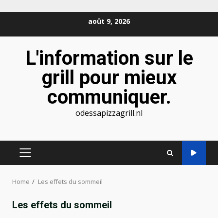
Skip
août 9, 2026
to
content
L'information sur le
grill pour mieux
communiquer.
odessapizzagrill.nl
PRIMARY
MENU
Home
Les effets du sommeil
Les effets du sommeil