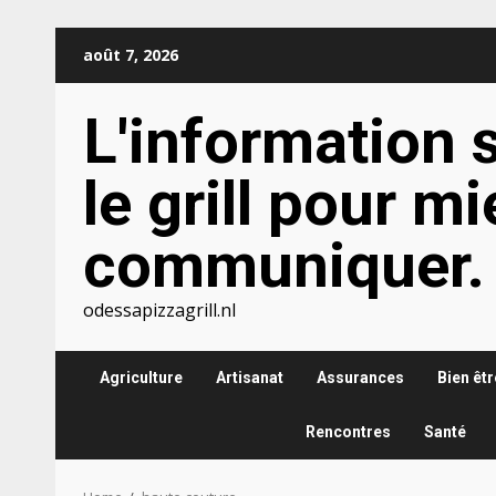
Skip
août 7, 2026
to
content
L'information 
le grill pour m
communiquer.
odessapizzagrill.nl
Agriculture
Artisanat
Assurances
Bien êtr
Rencontres
Santé