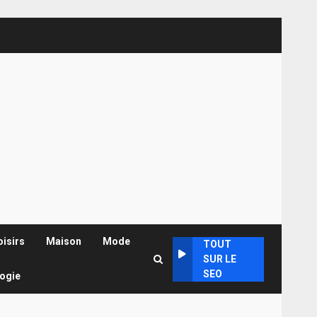
oisirs
Maison
Mode
TOUT
SUR LE
SEO
ogie