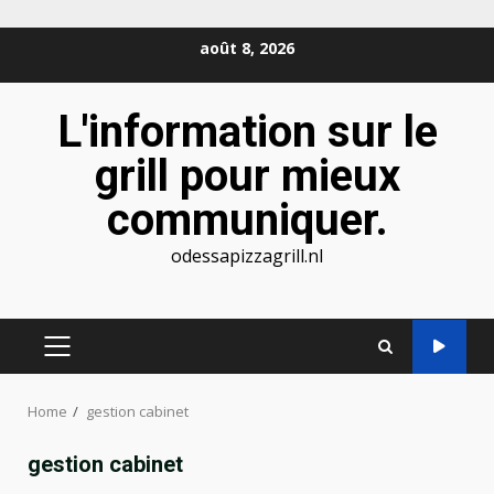
Skip
août 8, 2026
to
content
L'information sur le
grill pour mieux
communiquer.
odessapizzagrill.nl
PRIMARY
MENU
Home
gestion cabinet
gestion cabinet