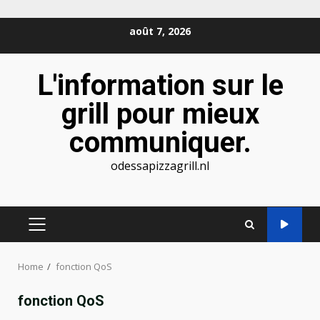
Skip
août 7, 2026
to
content
L'information sur le
grill pour mieux
communiquer.
odessapizzagrill.nl
PRIMARY
MENU
Home
fonction QoS
fonction QoS