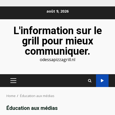
Skip
août 9, 2026
to
content
L'information sur le
grill pour mieux
communiquer.
odessapizzagrill.nl
PRIMARY
MENU
Home
Éducation aux médias
Éducation aux médias