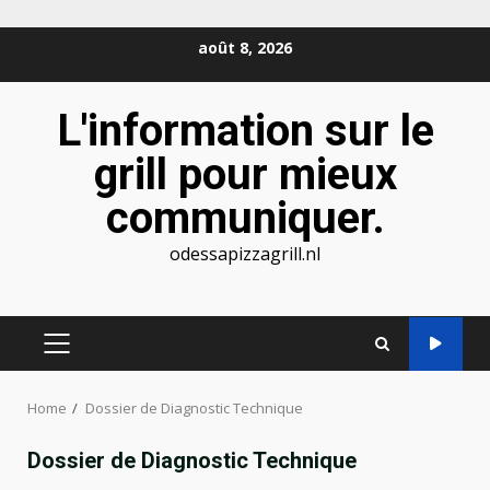
Skip
août 8, 2026
to
content
L'information sur le
grill pour mieux
communiquer.
odessapizzagrill.nl
PRIMARY
MENU
Home
Dossier de Diagnostic Technique
Dossier de Diagnostic Technique