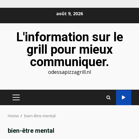
Skip
août 9, 2026
to
content
L'information sur le
grill pour mieux
communiquer.
odessapizzagrill.nl
PRIMARY
MENU
Home
bien-être mental
bien-être mental