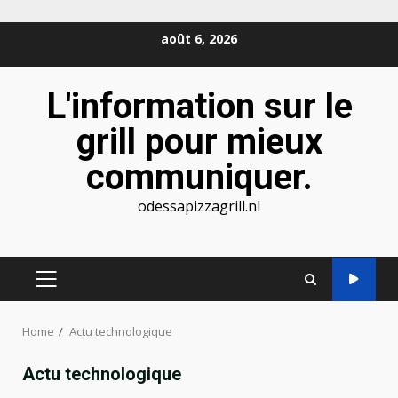
Skip
août 6, 2026
to
content
L'information sur le
grill pour mieux
communiquer.
odessapizzagrill.nl
PRIMARY
MENU
Home
Actu technologique
Actu technologique