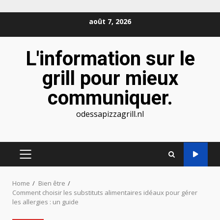
Skip
août 7, 2026
to
content
L'information sur le
grill pour mieux
communiquer.
odessapizzagrill.nl
PRIMARY
MENU
Home
Bien être
Comment choisir les substituts alimentaires idéaux pour gérer
les allergies : un guide