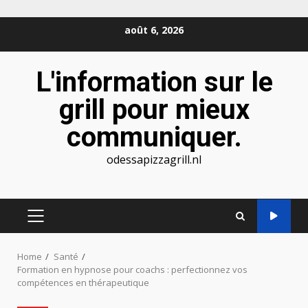
Skip
août 6, 2026
to
content
L'information sur le
grill pour mieux
communiquer.
odessapizzagrill.nl
PRIMARY
MENU
Home
Santé
Formation en hypnose pour coachs : perfectionnez vos
compétences en thérapeutique