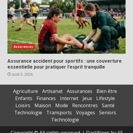
Assurances
Assurance accident pour sportifs : une couverture
essentielle pour pratiquer l’esprit tranquille
août 3, 2026
Agriculture
Artisanat
Assurances
Bien être
Enfants
Finances
Internet
Jeux
Lifestyle
Loisirs
Maison
Mode
Rencontres
Santé
Technologie
Transports
Voyages
Seniors
Technologie
Copyright © All rights reserved.
|
DarkNews
by AF