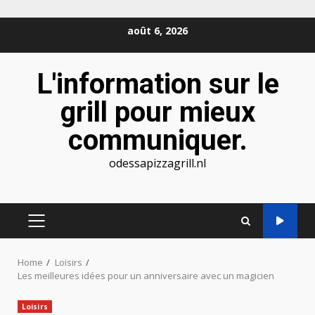
Skip
août 6, 2026
to
content
L'information sur le
grill pour mieux
communiquer.
odessapizzagrill.nl
PRIMARY
MENU
Home
Loisirs
Les meilleures idées pour un anniversaire avec un magicien
Loisirs