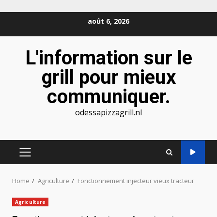
Skip
août 6, 2026
to
content
L'information sur le
grill pour mieux
communiquer.
odessapizzagrill.nl
PRIMARY
MENU
Home
Agriculture
Fonctionnement injecteur vieux tracteur
Agriculture